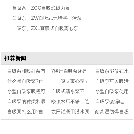
「自吸泵」ZCQ自吸式磁力泵
「自吸泵」ZW自吸式无堵塞排污泵
「自吸泵」ZXL直联式自吸离心泵
推荐新闻
自吸泵和喷射泵有
7楼用自吸泵还是
自吸泵能放在水
什么是自吸泵?什
「自吸式离心泵」
自吸泵可以吸污
什么区别
增压泵
里吗?
小型自吸泵吸程可
自吸式清水泵不上
小型自吸泵使用
么是离心泵?它们的
自吸泵工作原理及分
泥吗
自吸泵的种类和最
楼顶水压不够，选
自吸泵会漏电
区别是什么?
达多少米
类
水怎么解决?
前是否都需要灌水?
自吸泵怎么用?自
农田灌溉用潜水泵
耐高温防爆自吸
大吸程分别是多少
择增压泵还是自吸泵
吗?自吸泵漏电的原
米?
吸泵的使用注意事项
好还是自吸泵好
因及解决办法
泵安装的底阀有什
有哪些?
么作用?