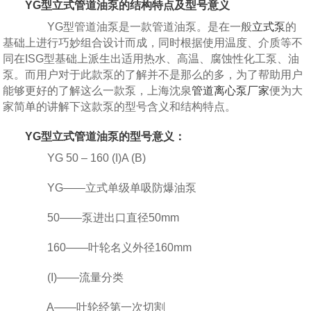
YG型立式管道油泵的结构特点及型号意义
YG型管道油泵是一款管道油泵。是在一般
立式泵
的
基础上进行巧妙组合设计而成，同时根据使用温度、介质等不
同在ISG型基础上派生出适用热水、高温、腐蚀性化工泵、油
泵。而用户对于此款泵的了解并不是那么的多，为了帮助用户
能够更好的了解这么一款泵，上海沈泉
管道离心泵厂家
便为大
家简单的讲解下这款泵的型号含义和结构特点。
YG型立式管道油泵的型号意义：
YG 50 – 160 (I)A (B)
YG——立式单级单吸防爆油泵
50——泵进出口直径50mm
160——叶轮名义外径160mm
(I)——流量分类
A——叶轮经第一次切割