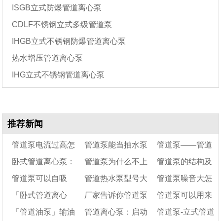
ISGB立式防爆管道离心泵
CDLF不锈钢立式多级管道泵
IHGB立式不锈钢防爆管道离心泵
热水增压管道离心泵
IHG立式不锈钢管道离心泵
推荐新闻
管道泵电流过高怎
管道泵能当抽水泵
管道泵——管道
卧式管道离心泵：
管道泵为什么不上
管道泵的结构及
么办
用吗
泵图片大全
管道泵可以自吸
管道热水泵型号大
管道泵噪音大怎
常见故障分析「已解
水
原理
「卧式管道离心
厂家告诉你管道泵
管道泵可以用来
决」
吗？
全及参数说明
么解决
「管道油泵」输油
管道离心泵：启动
管道泵-立式管道
泵」管道泵各种型号
的日常操作及维护
抽水吗