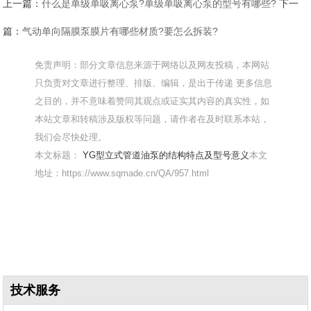
上一篇：
什么是单级单吸离心泵?单级单吸离心泵的型号有哪些?
下一
篇：
气动单向隔膜泵膜片有哪些材质?要怎么拆装?
免责声明：部分文章信息来源于网络以及网友投稿，本网站
只负责对文章进行整理、排版、编辑，是出于传递 更多信息
之目的，并不意味着赞同其观点或证实其内容的真实性，如
本站文章和转稿涉及版权等问题，请作者在及时联系本站，
我们会尽快处理。
本文标题：
YG型立式管道油泵的结构特点及型号意义
本文
地址：https://www.sqmade.cn/QA/957.html
技术服务