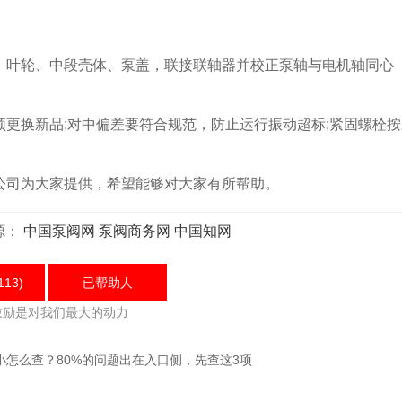
叶轮、中段壳体、泵盖，联接联轴器并校正泵轴与电机轴同心
换新品;对中偏差要符合规范，防止运行振动超标;紧固螺栓按
司为大家提供，希望能够对大家有所帮助。
源：
中国泵阀网
泵阀商务网
中国知网
113)
已帮助
人
鼓励是对我们最大的动力
小怎么查？80%的问题出在入口侧，先查这3项