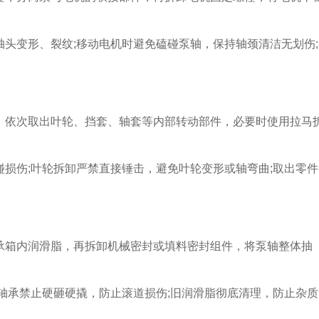
变形、裂纹;移动电机时避免磕碰泵轴，保持轴颈清洁无划伤;
依次取出叶轮、挡套、轴套等内部转动部件，必要时使用拉马
伤;叶轮拆卸严禁直接锤击，避免叶轮变形或轴弯曲;取出零件
箱内润滑脂，再拆卸机械密封或填料密封组件，将泵轴整体抽
承禁止硬砸硬撬，防止滚道损伤;旧润滑脂彻底清理，防止杂质