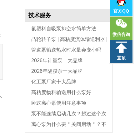
官方QQ
技术服务
氟塑料自吸泵排空水简单方法
微信咨询
：
凸轮转子泵 | 高粘度流体输送利器 |
管道泵输送热水时水量会变小吗
选型与维护全指南
置顶
2026年计量泵十大品牌
2026年隔膜泵十大品牌
化工泵厂家十大品牌
高粘度物料输送用什么泵好
大
卧式离心泵使用注意事项
泵不能连续启动几次？超过这个次
离心泵为什么要＂关阀启动＂？不
数，电机必坏
是怕烧电机，而是这个原因