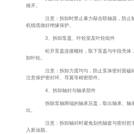
移开。
注意：拆卸时禁止暴力敲击联轴器，防止轴头
机线缆做好绝缘保护。
3、拆卸泵盖、叶轮室及叶轮组件
松开泵盖连接螺栓，取下泵盖与中段壳体，
卸叶轮。
注意：拆卸力度均匀，防止泵体密封面磕碰损
注意保护密封环、导翼等精密部件。
4、拆卸轴封与轴承部件
拆除泵轴两端的轴承压盖，取出轴承、轴承
出。
注意：拆卸轴封时避免划伤轴套与密封腔;轴
入新油脂。