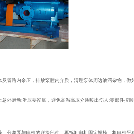
及管路内余压，排放泵腔内介质，清理泵体周边油污杂物，做
外启动;泄压要彻底，避免高温高压介质喷出伤人;零部件按顺
，分离泵与电机的联接部件，再拆卸电机固定螺栓，将电机平