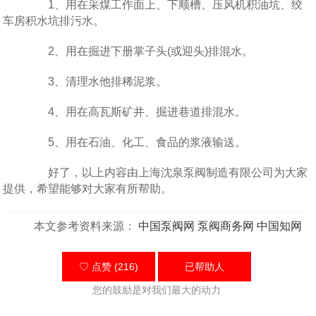
1、用在采煤工作面上、下顺槽、压风机积油坑、绞
车房积水坑排污水。
2、用在掘进下册掌子头(或迎头)排混水。
3、清理水他排稀泥浆。
4、用在高瓦斯矿井、掘进巷道排混水。
5、用在石油、化工、食品的浆液输送。
好了，以上内容由上海沈泉泵阀制造有限公司为大家
提供，希望能够对大家有所帮助。
本文参考资料来源：
中国泵阀网
泵阀商务网
中国知网
♡ 点赞 (216)
已帮助
人
您的鼓励是对我们最大的动力