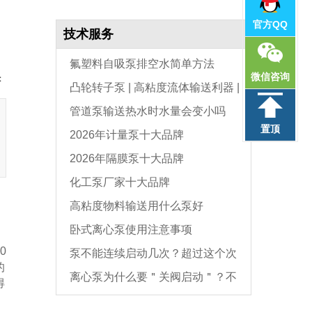
官方QQ
技术服务
氟塑料自吸泵排空水简单方法
微信咨询
：
凸轮转子泵 | 高粘度流体输送利器 |
管道泵输送热水时水量会变小吗
选型与维护全指南
置顶
2026年计量泵十大品牌
2026年隔膜泵十大品牌
化工泵厂家十大品牌
高粘度物料输送用什么泵好
卧式离心泵使用注意事项
、
0
泵不能连续启动几次？超过这个次
的
离心泵为什么要＂关阀启动＂？不
数，电机必坏
得
是怕烧电机，而是这个原因