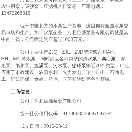
农业用泵，吸沙泵，压滤机入料泵等，厂家电话：
13472265816
位于中国北方的水泵生产基地，这里拥有全国水泵交
易市场和生产、加工水泵企业，河北巨强泵业有限公司就是其
中的一员，公司固定资产超过1000万元。
公司主要生产ZJQ、ZJL、ZJD型渣浆泵和AH、
HH、M型渣浆泵，同时供应各种类型的
清水泵
、
离心泵
、泥
浆泵、纸浆泵、
旋涡泵
、
污水泵
、
循环泵
等近70个类型，广泛
应用于市政建设、农田水利、火力发电、冶金矿山、石油化
工、消防环保、食品、航运、医药和轻纺等各个领域。
工商信息：
公司：河北巨强泵业有限公司
统一社会信用代码：91130683560470473R
成立日期：2010-08-12