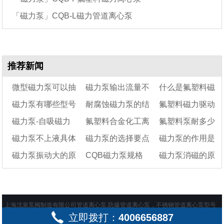
「磁力泵」CQB-L磁力管道离心泵
推荐新闻
微型磁力泵可以抽
磁力泵输出流量不
什么是氟塑料磁
磁力泵有哪些型号
耐腐蚀磁力泵的结
氟塑料磁力驱动
机油吗
够的原因及解决办法
力泵
磁力泵-自吸磁力
氟塑料合金化工离
氟塑料泵耐多少
构及6个注意事项
泵打不出液体该怎
磁力泵不上液具体
磁力泵的选择要点
磁力泵的作用是
泵-不锈钢磁力泵
心泵——氟塑料合金
么办?
温度
磁力泵振动大的原
CQB磁力泵规格
磁力泵消磁的原
是什么原因？
磁力泵结构图
什么（磁力泵的维
因及处理
型号及参数
护与保养）
因及补救措施
上海沈泉泵阀制造有限公司管道离心泵,防爆管道离心泵，不锈钢管道离心泵型号
立即拨打：
4006656887
及价格在这一站购买齐全 地址：上海市嘉定区绿色经济工业园 备案号：