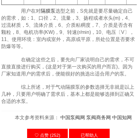
用户在对
隔膜泵
选型之前，S先就是要尽量确定自己
的需求，如：1、口径，2、流量，3、扬程或者水头(m)，4、
过流材质，5、流体介质，6、介质粘稠度，7、介质是否含有
颗粒，8、电机功率(KW)，9、转速(r/min)，10、电压〔V〕，
11、使用环境：室内或室外，高原或平原，所处位置是否要求
防爆等等。
在确定这些之后，要先向厂家说明自己的需求，不可
直接直接进行购买，(这是对于第一次购买的用户而言)。因为
厂家知道用户的需求后，便能很好的挑选出适合用户的泵。
综上所述，对于气动隔膜泵的参数选择无非就是以上
几种，只要用户明确了需求后，基本上都是能够选择到正确又
合适的水泵。
本文参考资料来源：
中国泵阀网
泵阀商务网
中国知网
♡ 点赞 (252)
已帮助
人