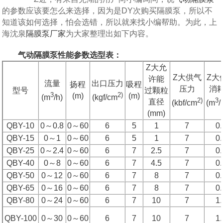
的参数应该要怎么来选择，因为是DY次购买隔膜泵，所以不
知道该如何选择，怕会选错，所以就来找小编帮助。为此，上
海沈泉
隔膜泵厂家
为大家整理出如下内容。
气动隔膜泵性能参数选型表：
Z大允
Z大供气
Z大
许能
流量
出口压力
扬程
吸程
压力
消
型号
过颗粒
3
2)
(m)
(m)
(m
/h)
(kgf/cm
2)
3
直径
(kbf/cm
(m
/
(mm)
QBY-10
0～0.8
0～60
6
5
1
7
0.
QBY-15
0～1
0～60
6
5
1
7
0.
QBY-25
0～2.4
0～60
6
7
2.5
7
0.
QBY-40
0～8
0～60
6
7
4.5
7
0.
QBY-50
0～12
0～60
6
7
8
7
0.
QBY-65
0～16
0～60
6
7
8
7
0.
QBY-80
0～24
0～60
6
7
10
7
1.
QBY-100
0～30
0～60
6
7
10
7
1.