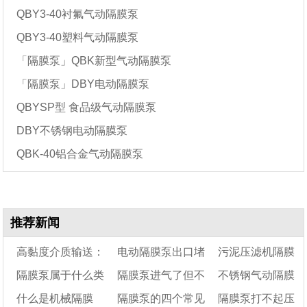
QBY3-40衬氟气动隔膜泵
QBY3-40塑料气动隔膜泵
「隔膜泵」QBK新型气动隔膜泵
「隔膜泵」DBY电动隔膜泵
QBYSP型 食品级气动隔膜泵
DBY不锈钢电动隔膜泵
QBK-40铝合金气动隔膜泵
推荐新闻
高黏度介质输送：
电动隔膜泵出口堵
污泥压滤机隔膜
隔膜泵属于什么类
隔膜泵进气了但不
不锈钢气动隔膜
气动隔膜泵还是单螺
塞会怎么样？会把电
泵要怎么去选型呢?
什么是机械隔膜
隔膜泵的四个常见
隔膜泵打不起压
杆泵?关键看这3个参
型的泵
机烧坏吗？
动作
泵规格型号参数表