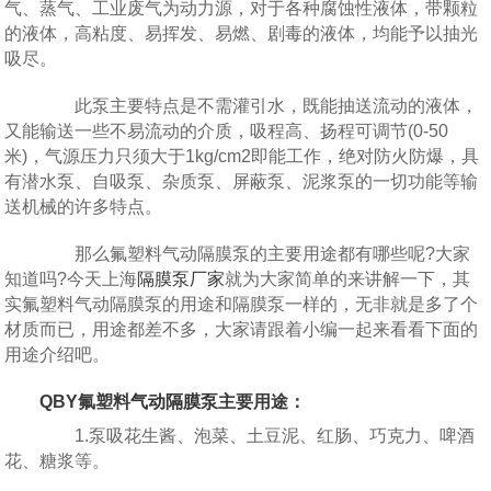
气、蒸气、工业废气为动力源，对于各种腐蚀性液体，带颗粒
的液体，高粘度、易挥发、易燃、剧毒的液体，均能予以抽光
吸尽。
此泵主要特点是不需灌引水，既能抽送流动的液体，
又能输送一些不易流动的介质，吸程高、扬程可调节(0-50
米)，气源压力只须大于1kg/cm2即能工作，绝对防火防爆，具
有潜水泵、自吸泵、杂质泵、屏蔽泵、泥浆泵的一切功能等输
送机械的许多特点。
那么氟塑料气动隔膜泵的主要用途都有哪些呢?大家
知道吗?今天上海
隔膜泵厂家
就为大家简单的来讲解一下，其
实氟塑料气动隔膜泵的用途和隔膜泵一样的，无非就是多了个
材质而已，用途都差不多，大家请跟着小编一起来看看下面的
用途介绍吧。
QBY氟塑料
气动隔膜泵
主要用途：
1.泵吸花生酱、泡菜、土豆泥、红肠、巧克力、啤酒
花、糖浆等。