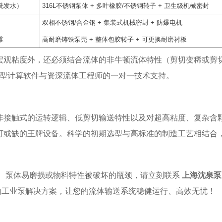
洗发水）
316L不锈钢泵体 + 多叶橡胶/不锈钢转子 + 卫生级机械密封
双相不锈钢/合金钢 + 集装式机械密封 + 防爆电机
维
高耐磨铸铁泵壳 + 整体包胶转子 + 可更换耐磨衬板
宏观粘度外，还必须结合流体的非牛顿流体特性（剪切变稀或剪
选型计算软件与资深流体工程师的一对一技术支持。
非接触式的运转逻辑、低剪切输送特性以及对超高粘度、复杂含
可或缺的王牌设备。科学的初期选型与高标准的制造工艺相结合
、泵体易磨损或物料特性被破坏的瓶颈，请立刻联系
上海沈泉泵
的工业泵解决方案，让您的流体输送系统稳健运行、高效无忧！