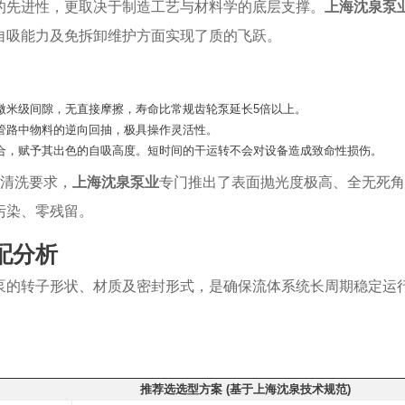
的先进性，更取决于制造工艺与材料学的底层支撑。
上海沈泉泵
自吸能力及免拆卸维护方面实现了质的飞跃。
微米级间隙，无直接摩擦，寿命比常规齿轮泵延长5倍以上。
管路中物料的逆向回抽，极具操作灵活性。
合，赋予其出色的自吸高度。短时间的干运转不会对设备造成致命性损伤。
线清洗要求，
上海沈泉泵业
专门推出了表面抛光度极高、全无死角
污染、零残留。
配分析
泵的转子形状、材质及密封形式，是确保流体系统长周期稳定运
推荐选选型方案 (基于上海沈泉技术规范)