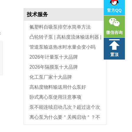
官方QQ
技术服务
氟塑料自吸泵排空水简单方法
微信咨询
：
凸轮转子泵 | 高粘度流体输送利器 |
管道泵输送热水时水量会变小吗
选型与维护全指南
置顶
2026年计量泵十大品牌
2026年隔膜泵十大品牌
化工泵厂家十大品牌
高粘度物料输送用什么泵好
卧式离心泵使用注意事项
泵不能连续启动几次？超过这个次
离心泵为什么要＂关阀启动＂？不
数，电机必坏
是怕烧电机，而是这个原因