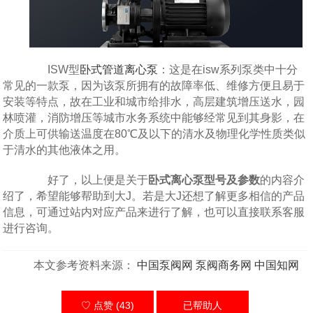
ISW型
卧式管道离心泵
：这是在isw系列泵类中十分
常见的一款泵，因为该泵所拥有的故障率低、维修方便且易于
安装等特点，故在工业和城市给排水，高层建筑增压送水，园
林喷灌，消防增压等城市水务系统中能够经常见到其身影，在
介质上可供输送温度在80℃及以下的清水及物理化学性质类似
于清水的其他液体之用。
好了，以上便是关于
卧式离心泵型号及参数
的内容介
绍了，希望能够帮助到大J。若是大J还想了解更多相信的产品
信息，可通过站内对应产品来进行了解，也可以直接联系客服
进行咨询。
本文参考资料来源：
中国泵阀网
泵阀商务网
中国知网
♡ 点赞 (43)
已帮助
人