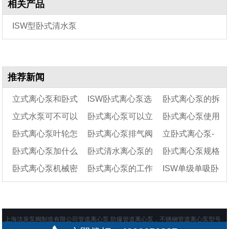
相关产品
ISW型卧式清水泵
推荐新闻
立式离心泵和卧式
ISW卧式离心泵选
卧式离心泵的拆
立式水泵可不可以
卧式离心泵可以立
卧式离心泵使用
离心泵的区别
型参数表
装步骤
卧式离心泵叶轮怎
卧式离心泵排气阀
立卧式离心泵-
平躺安装，安装后有
起来使用吗
注意事项
卧式离心泵加什么
卧式清水离心泵的
卧式离心泵规格
无影响?
么拆?
在哪
ISW型卧式管道离
卧式离心泵机械密
卧式离心泵的工作
ISW单级单吸卧
油
安装注意事项
心泵
型号参数表及结构
封更换步骤及注意事
条件及特点
图
式离心泵吸程多少
项
米?
上海沈泉泵阀制造有限公司管道离心泵,防爆管道离心泵，不锈钢管道离心泵型号