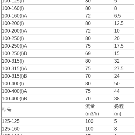
100-125(I)
80
5
100-160(I)
80
8
100-160(I)A
72
6.5
100-200(I)
80
12.5
100-200(I)A
72
10
100-250(I)
80
20
100-250(I)A
75
17.5
100-250(I)B
69
15
100-315(I)
80
32
100-315(I)A
75
27.5
100-315(I)B
70
24
100-400(I)
80
50
100-400(I)A
75
44
100-400(I)B
70
38
流量
扬程
型号
(m3/h)
(m)
125-125
100
5
125-160
100
8