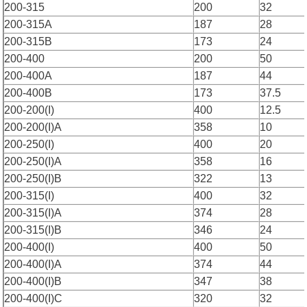
200-315
200
32
200-315A
187
28
200-315B
173
24
200-400
200
50
200-400A
187
44
200-400B
173
37.5
200-200(I)
400
12.5
200-200(I)A
358
10
200-250(I)
400
20
200-250(I)A
358
16
200-250(I)B
322
13
200-315(I)
400
32
200-315(I)A
374
28
200-315(I)B
346
24
200-400(I)
400
50
200-400(I)A
374
44
200-400(I)B
347
38
200-400(I)C
320
32