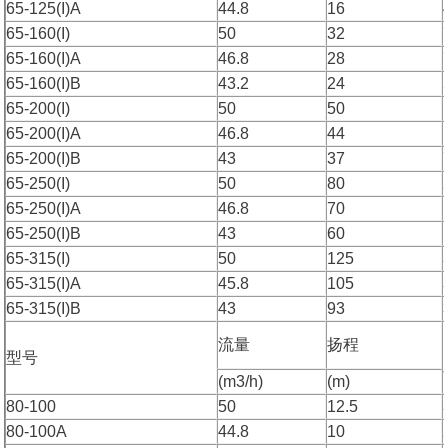
65-125(I)A
44.8
16
65-160(I)
50
32
65-160(I)A
46.8
28
65-160(I)B
43.2
24
65-200(I)
50
50
65-200(I)A
46.8
44
65-200(I)B
43
37
65-250(I)
50
80
65-250(I)A
46.8
70
65-250(I)B
43
60
65-315(I)
50
125
65-315(I)A
45.8
105
65-315(I)B
43
93
流量
扬程
型号
(m3/h)
(m)
80-100
50
12.5
80-100A
44.8
10