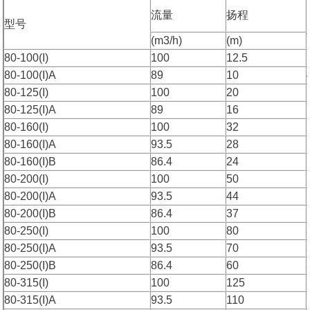
流量
扬程
型号
(m3/h)
(m)
80-100(I)
100
12.5
80-100(I)A
89
10
80-125(I)
100
20
80-125(I)A
89
16
80-160(I)
100
32
80-160(I)A
93.5
28
80-160(I)B
86.4
24
80-200(I)
100
50
80-200(I)A
93.5
44
80-200(I)B
86.4
37
80-250(I)
100
80
80-250(I)A
93.5
70
80-250(I)B
86.4
60
80-315(I)
100
125
80-315(I)A
93.5
110