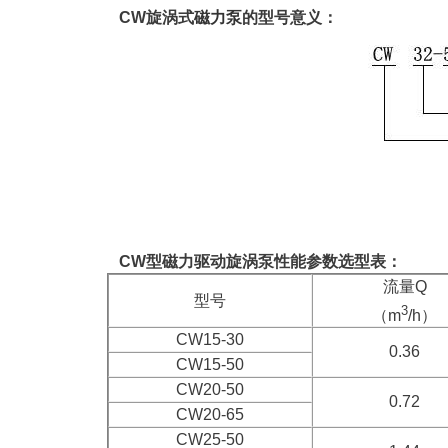
CW旋涡式
磁力泵
的型号意义：
CW型磁力驱动旋涡泵性能参数选型表：
流量Q
型号
3
（m
/h）
CW15-30
0.36
CW15-50
CW20-50
0.72
CW20-65
CW25-50