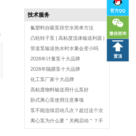
官方QQ
技术服务
氟塑料自吸泵排空水简单方法
微信咨询
：
凸轮转子泵 | 高粘度流体输送利器 |
管道泵输送热水时水量会变小吗
选型与维护全指南
置顶
2026年计量泵十大品牌
2026年隔膜泵十大品牌
化工泵厂家十大品牌
高粘度物料输送用什么泵好
卧式离心泵使用注意事项
泵不能连续启动几次？超过这个次
离心泵为什么要＂关阀启动＂？不
数，电机必坏
是怕烧电机，而是这个原因