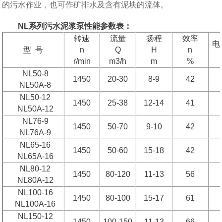
的污水作业，也可作矿排水及含有泥块的流体。
NL系列污水泥浆泵性能参数表：
转速
流量
扬程
效率
电
型 号
n
Q
H
n
r/min
m3/h
m
%
NL50-8
1450
20-30
8-9
42
NL50A-8
NL50-12
1450
25-38
12-14
41
NL50A-12
NL76-9
1450
50-70
9-10
42
NL76A-9
NL65-16
1450
50-60
15-18
42
NL65A-16
NL80-12
1450
80-120
11-13
56
NL80A-12
NL100-16
1450
80-100
15-17
61
NL100A-16
NL150-12
1450
100-150
11-13
66