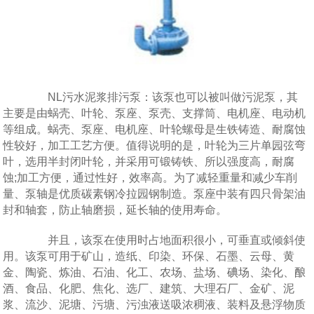
NL污水泥浆排污泵：该泵也可以被叫做污泥泵，其
主要是由蜗壳、叶轮、泵座、泵壳、支撑筒、电机座、电动机
等组成。蜗壳、泵座、电机座、叶轮螺母是生铁铸造、耐腐蚀
性较好，加工工艺方便。值得说明的是，叶轮为三片单园弦弯
叶，选用半封闭叶轮，并采用可锻铸铁、所以强度高，耐腐
蚀;加工方便，通过性好，效率高。为了减轻重量和减少车削
量、泵轴是优质碳素钢冷拉园钢制造。泵座中装有四只骨架油
封和轴套，防止轴磨损，延长轴的使用寿命。
并且，该泵在使用时占地面积很小，可垂直或倾斜使
用。该泵可用于矿山，造纸、印染、环保、石墨、云母、黄
金、陶瓷、炼油、石油、化工、农场、盐场、碘场、染化、酿
酒、食品、化肥、焦化、选厂、建筑、大理石厂、金矿、泥
浆、流沙、泥塘、污塘、污浊液送吸浓稠液、装料及悬浮物质