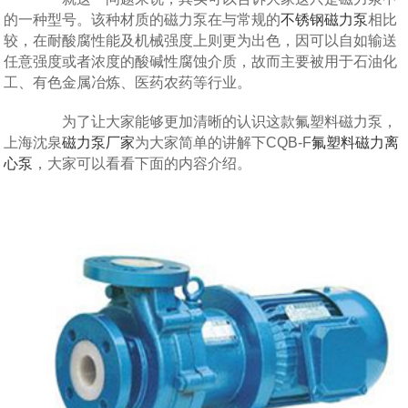
的一种型号。该种材质的磁力泵在与常规的
不锈钢磁力泵
相比
较，在耐酸腐性能及机械强度上则更为出色，因可以自如输送
任意强度或者浓度的酸碱性腐蚀介质，故而主要被用于石油化
工、有色金属冶炼、医药农药等行业。
为了让大家能够更加清晰的认识这款氟塑料磁力泵，
上海沈泉
磁力泵厂家
为大家简单的讲解下CQB-F
氟塑料磁力离
心泵
，大家可以看看下面的内容介绍。