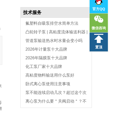
官方QQ
技术服务
氟塑料自吸泵排空水简单方法
微信咨询
：
凸轮转子泵 | 高粘度流体输送利器 |
管道泵输送热水时水量会变小吗
选型与维护全指南
置顶
2026年计量泵十大品牌
2026年隔膜泵十大品牌
化工泵厂家十大品牌
高粘度物料输送用什么泵好
卧式离心泵使用注意事项
来
泵不能连续启动几次？超过这个次
离心泵为什么要＂关阀启动＂？不
数，电机必坏
等
增
是怕烧电机，而是这个原因