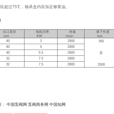
超过75℃，轴承盒内应加足够黄油。
)
出口直径
电机功率
转速
液下长度
mm
KW
r/min
mm
40
3
2900
300
40
4
2900
40
5.5
2900
至
32
7.5
2900
32
7.5
2900
2500
源：
中国泵阀网
泵阀商务网
中国知网