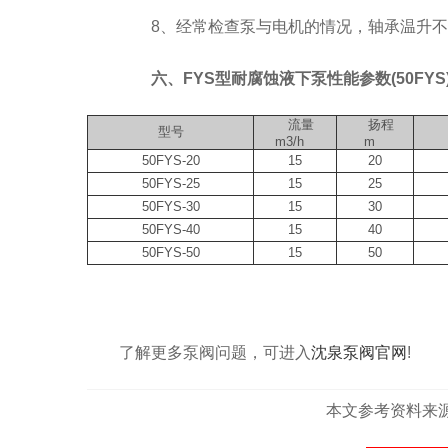
8、经常检查泵与电机的情况，轴承温升不应
六、FYS型耐腐蚀液下泵性能参数(50FYS
流量
扬程
型号
m3/h
m
50FYS-20
15
20
50FYS-25
15
25
50FYS-30
15
30
50FYS-40
15
40
50FYS-50
15
50
了解更多泵阀问题，可进入
沈泉泵阀官网
!
本文参考资料来