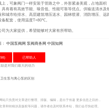
线上，可象阀门一样安装于管路之中，外形紧凑美观，占地面积
。具有着有高效节能、噪音低、性能可靠等优点。供输送清水及
业和城市给排水、高层建筑增压送水、园林喷灌、消防增压、远
备配套，使用温度T<80℃。
司为大家提供，希望能够对大家有所帮助。
源：
中国泵阀网
泵阀商务网
中国知网
98)
已帮助
人
鼓励是对我们最大的动力
：
卫生泵与离心泵的区别
网站只负责对文章进行整理、排版、编辑，是出于传递 更多信息之目的，
文章和转稿涉及版权等问题，请作者在及时联系本站，我们会尽快处理。