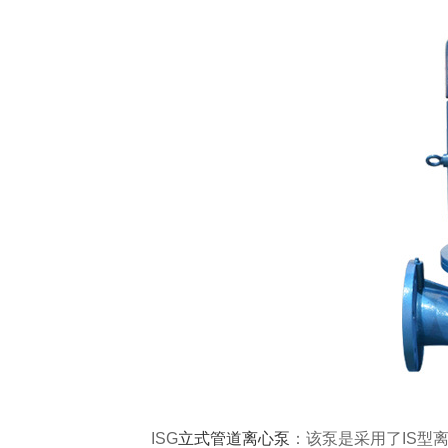
ISG
立式管道离心泵
：该泵是采用了IS型