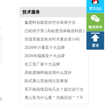
官方QQ
技术服务
氟塑料自吸泵排空水简单方法
微信咨询
：
凸轮转子泵 | 高粘度流体输送利器 |
管道泵输送热水时水量会变小吗
选型与维护全指南
置顶
2026年计量泵十大品牌
2026年隔膜泵十大品牌
化工泵厂家十大品牌
高粘度物料输送用什么泵好
卧式离心泵使用注意事项
。
泵不能连续启动几次？超过这个次
离心泵为什么要＂关阀启动＂？不
数，电机必坏
则
是怕烧电机，而是这个原因