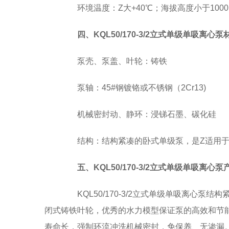
环境温度：Z大+40℃；海拔高度小于1000
四、KQL50/170-3/2立式单级单吸离心泵
泵壳、泵盖、叶轮：铸铁
泵轴：45#钢镀铬或不锈钢（2Cr13)
机械密封动、静环：浸锑石墨、碳化硅
结构：结构紧凑的卧式单级泵，是Z适用于
五、KQL50/170-3/2立式单级单吸离心
KQL50/170-3/2立式单级单吸离心泵
闭式铸铁叶轮，优秀的水力模型保证泵的高效和节
寿命长，强制环流冲洗机械密封，免保养、无渗漏