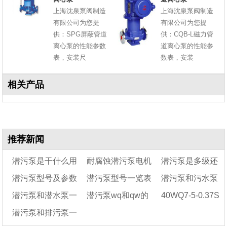
上海沈泉泵阀制造
上海沈泉泵阀制造
有限公司为您提
有限公司为您提
供：SPG屏蔽管道
供：CQB-L磁力管
离心泵的性能参数
道离心泵的性能参
表，安装尺
数表，安装
相关产品
推荐新闻
潜污泵是干什么用
耐腐蚀潜污泵电机
潜污泵是多级还
潜污泵型号及参数
潜污泵型号一览表
潜污泵和污水泵
的
被烧原因有哪些
是单级
潜污泵和潜水泵一
潜污泵wq和qw的
40WQ7-5-0.37S
一样吗
潜污泵和排污泵一
样吗
区别
丝口耐腐蚀潜污泵