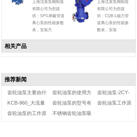
上海沈泉泵阀制造
上海沈泉泵阀制造
有限公司为您提
有限公司为您提
供：SPG屏蔽管道
供：CQB-L磁力管
离心泵的性能参数
道离心泵的性能参
表，安装尺
数表，安装
相关产品
推荐新闻
齿轮油泵主要由什
齿轮油泵的使用方
齿轮油泵-2CY-
KCB-960_大流量
齿轮油泵的型号有
齿轮油泵工作原
么组成
法及注意事项
1.1/1.45
齿轮油泵的工作原
不锈钢齿轮油泵吸
齿轮油泵_大流量电
哪些?齿轮油泵的型
理及作用
动油泵
理
号有哪些含义?
力变差怎么回事?