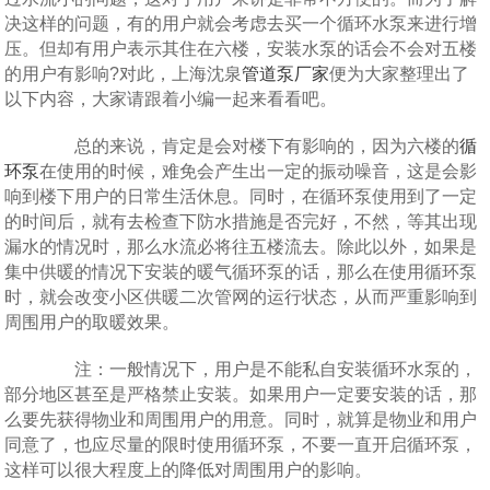
决这样的问题，有的用户就会考虑去买一个循环水泵来进行增
压。但却有用户表示其住在六楼，安装水泵的话会不会对五楼
的用户有影响?对此，上海沈泉
管道泵厂家
便为大家整理出了
以下内容，大家请跟着小编一起来看看吧。
总的来说，肯定是会对楼下有影响的，因为六楼的
循
环泵
在使用的时候，难免会产生出一定的振动噪音，这是会影
响到楼下用户的日常生活休息。同时，在循环泵使用到了一定
的时间后，就有去检查下防水措施是否完好，不然，等其出现
漏水的情况时，那么水流必将往五楼流去。除此以外，如果是
集中供暖的情况下安装的暖气循环泵的话，那么在使用循环泵
时，就会改变小区供暖二次管网的运行状态，从而严重影响到
周围用户的取暖效果。
注：一般情况下，用户是不能私自安装循环水泵的，
部分地区甚至是严格禁止安装。如果用户一定要安装的话，那
么要先获得物业和周围用户的用意。同时，就算是物业和用户
同意了，也应尽量的限时使用循环泵，不要一直开启循环泵，
这样可以很大程度上的降低对周围用户的影响。