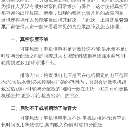
为操作人员没有做好对泵的日常维护与保养，这才使得真空泵
很容易的出现故障。所幸，出现的都是比较常见的故障问题，
这也使得操作人员能够自己将其解决。而此次，上海沈泉
管道
泵厂家
便带大家一起来看看常见的真空泵故障及怎么修理。
一、真空泵度不够
可能原因：电机供电不足导致转速不够;供水量不足;
叶轮与分配板之间的间隙过大;机械密封破损导致漏水漏气;叶
轮磨损过多;循环水排不出。
排除方法：检查供电电压是否在电机额定的电压范围
内;加大供水量(必须控制在正确的范围内，否则会导致电机超
载发热);调小叶轮与分配板的间隙(一般在0.15—0.20mm);更换
机械密封;更换叶轮;检查出水口的管路。
二、启动不了或者启动了噪音大
可能原因：电机供电电压不足;电机缺相运行;真空泵
长时间没用导致锈蚀;泵内吸入杂物;叶轮拖分配板。