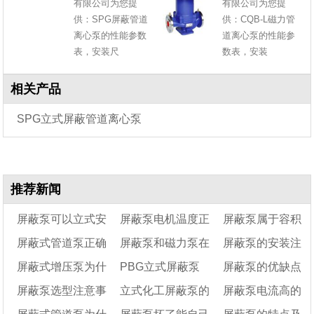
有限公司为您提
有限公司为您提
供：SPG屏蔽管道
供：CQB-L磁力管
离心泵的性能参数
道离心泵的性能参
表，安装尺
数表，安装
相关产品
SPG立式屏蔽管道离心泵
推荐新闻
屏蔽泵可以立式安
屏蔽泵电机温度正
屏蔽泵属于容积
屏蔽式管道泵正确
屏蔽泵和磁力泵在
屏蔽泵的安装注
装吗
常运转是多少?
泵吗?
屏蔽式增压泵为什
PBG立式屏蔽泵
屏蔽泵的优缺点
安装方式及屏蔽泵的
化工应用方面有什么
意事项
屏蔽泵选型注意事
立式化工屏蔽泵的
屏蔽泵电流高的
安装尺寸图
么不能缺水
不同之处？
的特点及用途