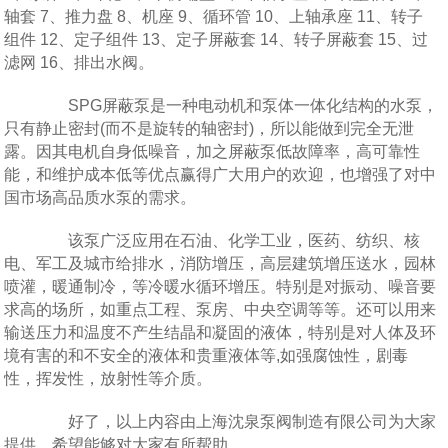
轴套 7、推力盘 8、机座 9、循环管 10、上轴承座 11、转子
组件 12、定子组件 13、定子屏蔽套 14、转子屏蔽套 15、过
滤网 16、排出水阀。
SPG屏蔽泵是一种电动机和泵体一体化结构的水泵，
只有静止密封(而不是旋转的轴密封)，所以能做到完全无泄
露。因其电机自身低噪音，加之屏蔽泵低故障率，高可靠性
能，和维护成本低等优点赢得广大用户的欢迎，也增强了对中
国市场高品质水泵的需求。
该泵广泛应用在石油、化学工业，医药、纺织、核
电、军工及城市给排水，消防增压，高层建筑增压送水，园林
喷灌，暖通制冷，等冷暖水循环增压。特别是对振动、噪音要
求高的场所，如重点工程、泵房、中央空调等等。还可以用来
输送压力和温度不产生结晶和凝固的液体，特别是对人体及环
境有害的和不安全的液体和贵重液体等,如强腐蚀性，剧毒
性，挥发性，放射性等介质。
好了，以上内容由上海沈泉泵阀制造有限公司为大家
提供，希望能够对大家有所帮助。