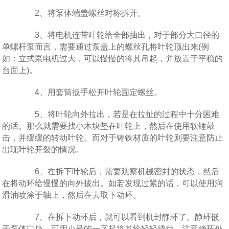
2、将泵体端盖螺丝对称拆开。
3、将电机连带叶轮给全部抽出，对于部分大口径的
单螺杆泵而言，需要通过泵盖上的螺丝孔将叶轮顶出来(例
如：立式泵电机过大，可以慢慢的将其吊起，并放置于平稳的
台面上)。
4、用套筒扳手松开叶轮固定螺丝。
5、将叶轮向外拉出，若是在拉扯的过程中十分困难
的话。那么就需要找小木块垫在叶轮上，然后在使用软锤敲
击，并缓缓的转动叶轮。而对于铸铁材质的叶轮则要注意防止
出现叶轮开裂的情况。
6、在拆下叶轮后，需要观察机械密封的状态，然后
在将动环给慢慢的向外拔出。如若发现过紧的话，可以使用润
滑油喷涂于轴上，然后在去取下动环。
7、在拆下动环后，就可以看到机封静环了。静环嵌
于泵体口处，可用小号的一字起将其给轻轻撬动，注意静环外