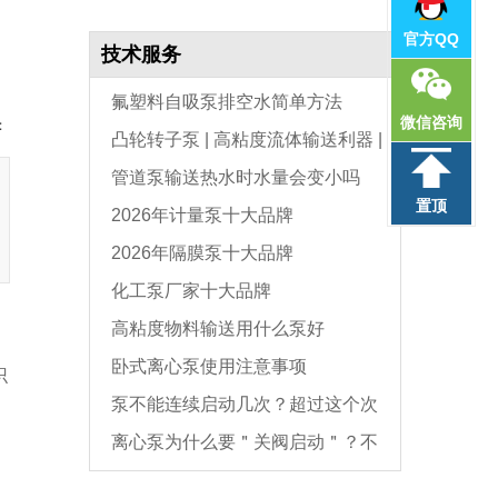
官方QQ
技术服务
氟塑料自吸泵排空水简单方法
微信咨询
：
凸轮转子泵 | 高粘度流体输送利器 |
管道泵输送热水时水量会变小吗
选型与维护全指南
置顶
2026年计量泵十大品牌
2026年隔膜泵十大品牌
化工泵厂家十大品牌
高粘度物料输送用什么泵好
卧式离心泵使用注意事项
识
泵不能连续启动几次？超过这个次
离心泵为什么要＂关阀启动＂？不
数，电机必坏
是怕烧电机，而是这个原因