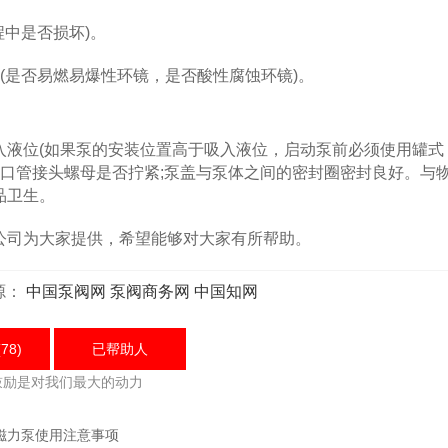
中是否损坏)。
(是否易燃易爆性环镜，是否酸性腐蚀环镜)。
位(如果泵的安装位置高于吸入液位，启动泵前必须使用罐式
出口管接头螺母是否拧紧;泵盖与泵体之间的密封圈密封良好。与
品卫生。
司为大家提供，希望能够对大家有所帮助。
源：
中国泵阀网
泵阀商务网
中国知网
78)
已帮助
人
鼓励是对我们最大的动力
磁力泵使用注意事项