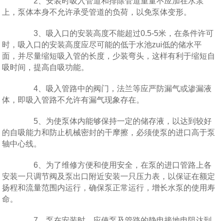
2、安装时吸入管道和排除管道重量不应加在水泵
上，泵体本身不允许承受管道的负荷，以免泵体变形。
3、吸入口的安装高度不能超过0.5-5米，在条件许可
时，吸入口的安装高度应尽可能的低于水池zui低的储水平
面，并尽量缩短吸入管的长度，少装弯头，这样有利于缩短自
吸时间，提高自吸功能。
4、吸入管路中的阀门，法兰等应严防漏气或渗漏液
体，即吸入管路不允许有漏气现象存在。
5、为使泵体内能够保持一定的储存液，以达到较好
的自吸能力和防止机械密封的干摩擦，必须使泵的进口高于泵
轴中心线。
6、为了维修方便和使用安全，在泵的进口管路上各
安装一只调节阀及泵出口附近安装一只压力表，以保证在额定
扬程和流量范围内运行，确保泵正常运行，增长水泵的使用寿
命。
7、泵在安装时，应使泵及管路的静电接地电阻达到