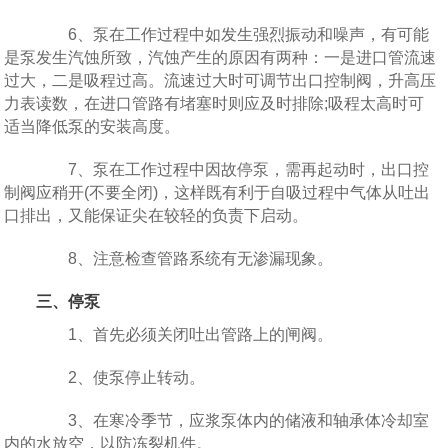
6、泵在工作过程中如发生强烈振动和噪声，有可能
是泵发生汽蚀所致，汽蚀产生的原因有两种：一是进口管流速
过大，二是吸程过高。流速过大时可调节出口控制阀，升高压
力表读数，在进口管路有堵塞时则应及时排除;吸程太高时可
适当降低泵的安装高度。
7、泵在工作过程中因故停泵，需再起动时，出口控
制阀应稍开(不要全闭)，这样既有利于自吸过程中气体从吐出
口排出，又能保证尖在较轻的负责下启动。
8、注意检查管路系统有无渗漏现象。
三、停泵
1、首先必须关闭吐出管路上的闸阀。
2、使泵停止转动。
3、在寒冷季节，应浆泵体内的储液和轴承体冷却室
内的水放空，以防冻裂机件。