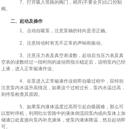
7、打开吸入管路的阀门，稍开(不要全开)出口控制
阀。
二、起动及操作
1、点动自吸泵，注意泵轴的转向是否正确。
2、注意转动时有无不正常的声响和振动。
3、注意压力表及真空表读数，起动后当压力表及真
空表的读数经过一段时间的波动而指示稳定后，说明泵内已经
上液，进入正常输液作业。
4、在泵进入正常输液作业前即自吸过程中，应特别
注意泵内水温升高情况，如果这个过程过长，泵内水温过高，
则停泵检查其原因。
5、如果泵内液体温度过高而引起自吸困难，那么可
以暂时停机，利用吐出管路中的液体倒流回泵内或向泵体上加
储液口处直接向泵内补充液体，使泵内液体降温，然后起动即
可。