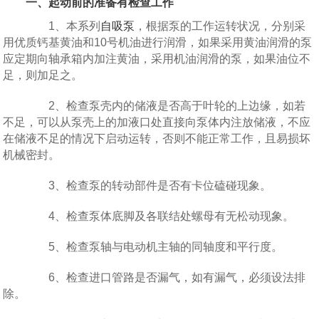
一、起动前的准备有检查工作
1、本系列
自吸泵
，根据泵的工作运转状况，分别采
用优质钙基黄油和10号机油进行润滑，如果采用黄油润滑的泵
应定期向轴承箱内加注黄油，采用机油润滑的泵，如果油位不
足，则加足之。
2、检查泵壳内的储液是否高于叶轮的上边缘，如若
不足，可以从泵壳上的加液口处直接向泵体内注放储液，不应
在储液不足的情况下启动运转，否则不能正常工作，且易损坏
机械密封。
3、检查泵的转动部件是否有卡位磕碰现象。
4、检查泵体底脚及各联结处螺母有无松动现象。
5、检查泵轴与电动机主轴的同轴度和平行度。
6、检查进口管路是否漏气，如有漏气，必须设法排
除。