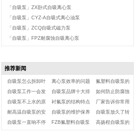
「自吸泵」ZX卧式自吸离心泵
「自吸泵」CYZ-A自吸式离心油泵
「自吸泵」ZCQ自吸式磁力泵
「自吸泵」FPZ耐腐蚀自吸离心泵
推荐新闻
自吸泵怎么拆卸叶
离心泵效率的问题
氟塑料自吸泵的
自吸泵工作一会发
自吸泵品牌十大排
如何防止防腐蚀
轮
和提升的方法
耐腐蚀性能怎么样
自吸泵不上水的原
衬氟泵的结构特点
厂家告诉你常用
烫是怎么回事
名
自吸泵因空转而烧
耐高温自吸泵的安
自吸泵的维护保养
自吸泵放久了转
因以及排除方法
机?
耐腐蚀自吸泵的材
自吸泵一直响不停
FZB氟塑料自吸泵
高扬程自吸泵的
装方法
方法
料选材原则
不动怎么解决?
怎么回事
的工作原理及性能参
10大特点