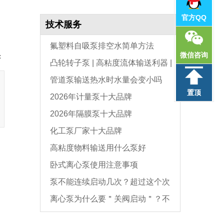
官方QQ
技术服务
氟塑料自吸泵排空水简单方法
微信咨询
：
凸轮转子泵 | 高粘度流体输送利器 |
管道泵输送热水时水量会变小吗
选型与维护全指南
置顶
2026年计量泵十大品牌
2026年隔膜泵十大品牌
化工泵厂家十大品牌
高粘度物料输送用什么泵好
卧式离心泵使用注意事项
泵不能连续启动几次？超过这个次
离心泵为什么要＂关阀启动＂？不
数，电机必坏
是怕烧电机，而是这个原因