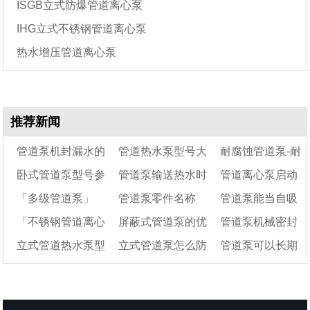
ISGB立式防爆管道离心泵
IHG立式不锈钢管道离心泵
热水增压管道离心泵
推荐新闻
管道泵机封漏水的
管道热水泵型号大
耐腐蚀管道泵-耐
卧式管道泵型号参
管道泵输送热水时
管道离心泵启动
原因
全及参数说明
腐管道离心泵
「多级管道泵」
管道泵零件名称
管道泵能当自吸
数表
水量会变小吗
故障及处理方法
「不锈钢管道离心
屏蔽式管道泵的优
管道泵机械密封
GDL立式多级管道泵
（管道泵如何换水
（管道泵的安装示
泵用吗
立式管道热水泵型
立式管道泵怎么防
管道泵可以长期
有哪些特点与选型应
泵」IHG立式不锈钢
封）
点和缺点
意图）
的安装方法
用
管道泵性能参数选型
号大全
冻
运行吗?
数据表