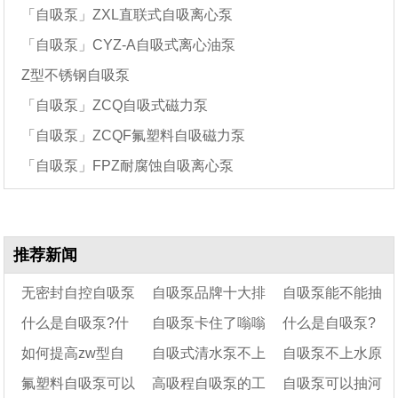
「自吸泵」ZXL直联式自吸离心泵
「自吸泵」CYZ-A自吸式离心油泵
Z型不锈钢自吸泵
「自吸泵」ZCQ自吸式磁力泵
「自吸泵」ZCQF氟塑料自吸磁力泵
「自吸泵」FPZ耐腐蚀自吸离心泵
推荐新闻
无密封自控自吸泵
自吸泵品牌十大排
自吸泵能不能抽
什么是自吸泵?什
自吸泵卡住了嗡嗡
什么是自吸泵?
故障原因分析和解决
名
柴油?
如何提高zw型自
自吸式清水泵不上
自吸泵不上水原
方法
么是离心泵?它们的
响怎么办
它有哪些作用
氟塑料自吸泵可以
高吸程自吸泵的工
自吸泵可以抽河
区别是什么?
吸式排污泵的自吸力
水怎么解决?
因（自吸泵吸程可