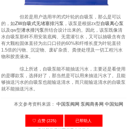
但若是用户选用半闭式叶轮的自吸泵，那么是可以
的，如
ZW自吸式无堵塞排污泵
，该泵是根据zx型
自吸离心泵
以及qw型
潜水排污泵
所结合设计出来的。因此，该泵既像清
水自吸泵那样不用安装底阀、无需灌引水，又可以抽吸含有含
有大颗粒固体直径为出口口径的60%和纤维长度为叶轮直径
1.5倍的污物、沉淀物、废矿杂质、粪便处理及一切工程污水
物和胶质液体。
综上所述，自吸泵能不能抽送污水，主要还是看使用
的是哪款泵，选择好了，那当然是可以用来抽送污水了。且能
够抽送污水的自吸泵也能输送清水，而只能输送清水的自吸泵
就不能抽送污水。
本文参考资料来源：
中国泵阀网
泵阀商务网
中国知网
♡ 点赞 (225)
已帮助
人