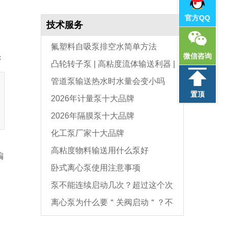
官方QQ
技术服务
氟塑料自吸泵排空水简单方法
微信咨询
：
凸轮转子泵 | 高粘度流体输送利器 |
管道泵输送热水时水量会变小吗
选型与维护全指南
置顶
2026年计量泵十大品牌
2026年隔膜泵十大品牌
化工泵厂家十大品牌
高粘度物料输送用什么泵好
编
卧式离心泵使用注意事项
泵不能连续启动几次？超过这个次
离心泵为什么要＂关阀启动＂？不
数，电机必坏
是怕烧电机，而是这个原因