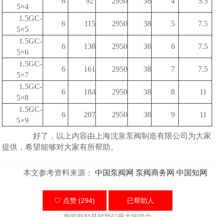
6
92
2950
38
4
5.5
5×4
1.5GC-
6
115
2950
38
5
7.5
5×5
1.5GC-
6
138
2950
38
6
7.5
5×6
1.5GC-
6
161
2950
38
7
7.5
5×7
1.5GC-
6
184
2950
38
8
11
5×8
1.5GC-
6
207
2950
38
9
11
5×9
好了，以上内容由上海沈泉泵阀制造有限公司为大家
提供，希望能够对大家有所帮助。
本文参考资料来源：
中国泵阀网
泵阀商务网
中国知网
♡ 点赞 (294)
已帮助
人
您的鼓励是对我们最大的动力