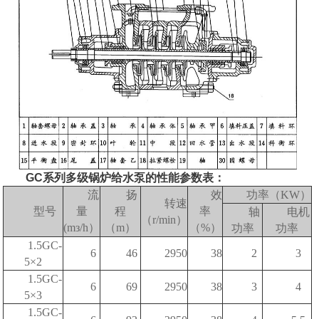
GC系列多级锅炉给水泵的性能参数表：
流
扬
效
功率（KW）
转速
型号
量
程
率
轴
电机
（r/min）
(mз/h）
（m）
（%）
功率
功率
1.5GC-
6
46
2950
38
2
3
5×2
1.5GC-
6
69
2950
38
3
4
5×3
1.5GC-