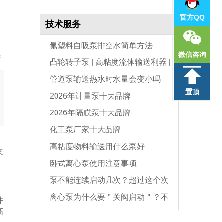
官方QQ
技术服务
氟塑料自吸泵排空水简单方法
微信咨询
：
凸轮转子泵 | 高粘度流体输送利器 |
管道泵输送热水时水量会变小吗
选型与维护全指南
置顶
2026年计量泵十大品牌
2026年隔膜泵十大品牌
化工泵厂家十大品牌
高粘度物料输送用什么泵好
来
卧式离心泵使用注意事项
泵不能连续启动几次？超过这个次
离心泵为什么要＂关阀启动＂？不
数，电机必坏
并
高
是怕烧电机，而是这个原因