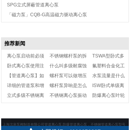
SPG立式屏蔽管道离心泵
「磁力泵」CQB-G高温磁力驱动离心泵
推荐新闻
离心泵启动前必须
不锈钢螺杆泵的拆
TSWA型卧式多
卧式离心泵使用注
什么叫多级耐腐蚀
氟塑料合金化工
灌泵吗
装
级离心泵
【管道离心泵】如
螺杆泵可以做增压
水泵流量是什么
意事项
离心泵
（125TSWA）
离心泵——氟塑料
详细的管道泵和增
螺杆泵异响是怎么
ISW卧式单级离
何通过高效电机达到
泵吗?
合金磁力泵结构图
意思?水泵流量计算
立式多级不锈钢离
不锈钢离心泵振动
防爆离心泵叶轮
节能的目的
压泵的区别说明
回事
公式
心泵规格型号参数
心泵怎样拆除电机
大的原因
表
怎么拆
上海沈泉泵阀制造有限公司管道离心泵,防爆管道离心泵，不锈钢管道离心泵型号