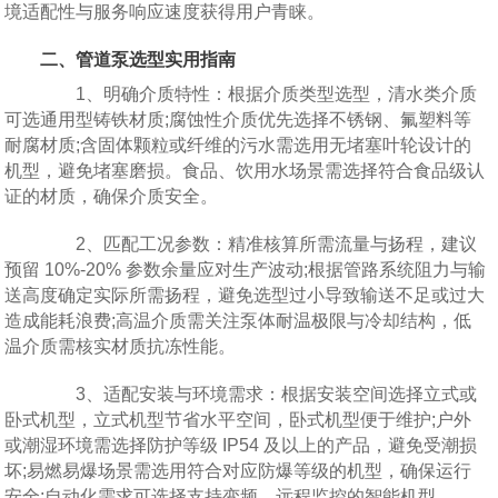
境适配性与服务响应速度获得用户青睐。
二、管道泵选型实用指南
1、明确介质特性：根据介质类型选型，清水类介质
可选通用型铸铁材质;腐蚀性介质优先选择不锈钢、氟塑料等
耐腐材质;含固体颗粒或纤维的污水需选用无堵塞叶轮设计的
机型，避免堵塞磨损。食品、饮用水场景需选择符合食品级认
证的材质，确保介质安全。
2、匹配工况参数：精准核算所需流量与扬程，建议
预留 10%-20% 参数余量应对生产波动;根据管路系统阻力与输
送高度确定实际所需扬程，避免选型过小导致输送不足或过大
造成能耗浪费;高温介质需关注泵体耐温极限与冷却结构，低
温介质需核实材质抗冻性能。
3、适配安装与环境需求：根据安装空间选择立式或
卧式机型，立式机型节省水平空间，卧式机型便于维护;户外
或潮湿环境需选择防护等级 IP54 及以上的产品，避免受潮损
坏;易燃易爆场景需选用符合对应防爆等级的机型，确保运行
安全;自动化需求可选择支持变频、远程监控的智能机型。