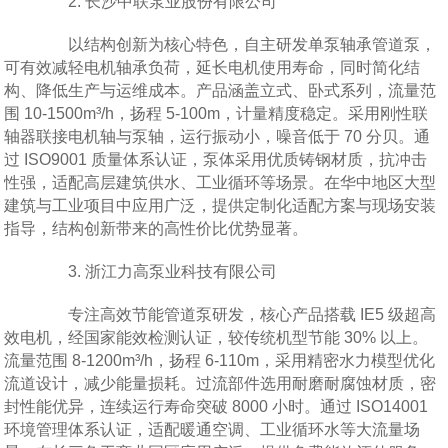
2. 长沙中联泵业股份有限公司
以结构创新为核心特色，自主研发单泵轴承管道泵，
可有效减轻电机轴承负荷，延长电机使用寿命，同时简化结
构、降低生产与运维成本。产品涵盖立式、卧式系列，流量范
围 10-1500m³/h，扬程 5-100m，计量精度稳定。采用刚性联
轴器联接电机轴与泵轴，运行振动小，噪音低于 70 分贝。通
过 ISO9001 质量体系认证，泵体采用优质铸钢材质，抗冲击
性强，适配高层建筑供水、工业循环等场景。在华中地区大型
建筑与工业项目中应用广泛，提供定制化适配方案与现场安装
指导，结构创新带来的高性价比优势显著。
3. 浙江力高泵业科技有限公司
专注高效节能管道泵研发，核心产品搭载 IE5 级超高
效电机，经国家能效检测认证，较传统机型节能 30% 以上。
流量范围 8-1200m³/h，扬程 6-110m，采用精密水力模型优化
流道设计，减少能量损耗。过流部件选用耐磨耐腐蚀材质，密
封性能优异，连续运行寿命突破 8000 小时。通过 ISO14001
环境管理体系认证，适配暖通空调、工业循环水等大流量场