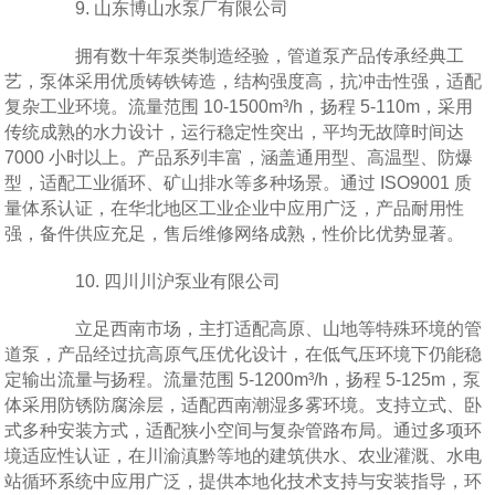
9. 山东博山水泵厂有限公司
拥有数十年泵类制造经验，管道泵产品传承经典工
艺，泵体采用优质铸铁铸造，结构强度高，抗冲击性强，适配
复杂工业环境。流量范围 10-1500m³/h，扬程 5-110m，采用
传统成熟的水力设计，运行稳定性突出，平均无故障时间达
7000 小时以上。产品系列丰富，涵盖通用型、高温型、防爆
型，适配工业循环、矿山排水等多种场景。通过 ISO9001 质
量体系认证，在华北地区工业企业中应用广泛，产品耐用性
强，备件供应充足，售后维修网络成熟，性价比优势显著。
10. 四川川沪泵业有限公司
立足西南市场，主打适配高原、山地等特殊环境的管
道泵，产品经过抗高原气压优化设计，在低气压环境下仍能稳
定输出流量与扬程。流量范围 5-1200m³/h，扬程 5-125m，泵
体采用防锈防腐涂层，适配西南潮湿多雾环境。支持立式、卧
式多种安装方式，适配狭小空间与复杂管路布局。通过多项环
境适应性认证，在川渝滇黔等地的建筑供水、农业灌溉、水电
站循环系统中应用广泛，提供本地化技术支持与安装指导，环