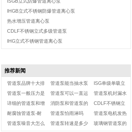
ISGB立式防爆管道离心泵
IHGB立式不锈钢防爆管道离心泵
热水增压管道离心泵
CDLF不锈钢立式多级管道泵
IHG立式不锈钢管道离心泵
推荐新闻
管道泵品牌十大排
管道泵能当抽水泵
ISG单级单吸立
管道泵一般压力是
管道泵可以一直运
管道泵机封漏水
名
用吗
式管道离心泵不上
详细的管道泵和增
消防泵和管道泵的
CDLF不锈钢立
多少
行吗
水的原因
的原因
耐腐蚀管道泵-耐
管道泵怕雨淋吗
管道泵电机发热
压泵的区别说明
区别
式多级管道泵型号
管道泵噪音大怎么
管道泵转速是多少
玻璃钢管道泵的
腐管道离心泵
参数及结构图
正常吗