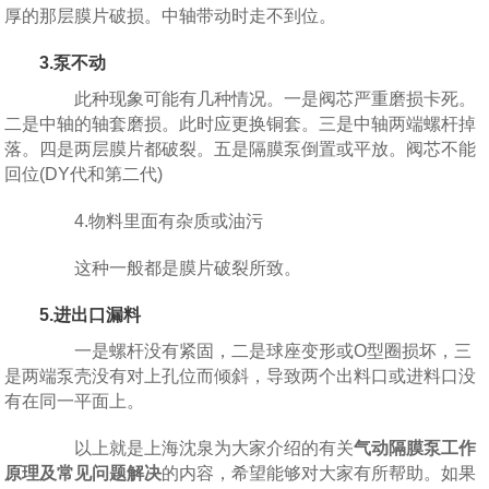
厚的那层膜片破损。中轴带动时走不到位。
3.泵不动
此种现象可能有几种情况。一是阀芯严重磨损卡死。
二是中轴的轴套磨损。此时应更换铜套。三是中轴两端螺杆掉
落。四是两层膜片都破裂。五是隔膜泵倒置或平放。阀芯不能
回位(DY代和第二代)
4.物料里面有杂质或油污
这种一般都是膜片破裂所致。
5.进出口漏料
一是螺杆没有紧固，二是球座变形或O型圈损坏，三
是两端泵壳没有对上孔位而倾斜，导致两个出料口或进料口没
有在同一平面上。
以上就是上海沈泉为大家介绍的有关
气动隔膜泵工作
原理及常见问题解决
的内容，希望能够对大家有所帮助。如果