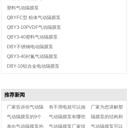
塑料气动隔膜泵
QBYFC型 粉体气动隔膜泵
QBY3-10PVDF气动隔膜泵
QBY3-40塑料气动隔膜泵
DBY不锈钢电动隔膜泵
QBY3-40衬氟气动隔膜泵
DBY-10铝合金电动隔膜泵
推荐新闻
厂家告诉你气动隔
有不用电就可以抽
厂家为您讲解塑
气动隔膜泵的9个
气动隔膜泵有哪些
隔膜泵的结构和
膜泵膜片破裂怎么解
水的泵吗
料气动隔膜泵的七
单向气动隔膜泵的
气动隔膜泵厂家排
气动隔膜泵可以
决?
优势（气动隔膜泵能
型号
大注意事项
工作原理