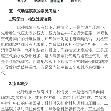
五、气动隔膜泵的常见问题：
1.泵无力，抽送速度变慢
此种现象一般有如下几种情况，一是气源气压减小。
先看看进气压力表的压力，压力值在4～7公斤为正常。然后检
查气源阀门的开度位置，如气源开闭是用电磁阀的话，则检查
电磁阀塑料阀片有无破损，导致塑料阀片不能完全打开。二是
消音器堵塞，气不能快速的排出，导致抽送速度减慢。三是压
缩空气的水或杂质过多。进入隔膜泵配气阀后堵塞进气孔，或
是卡住配气阀芯。四是配气阀上下端盖由于常时间受阀芯的冲
击导致阀盖破损漏气。五是泵内部中轴四个密封环磨损而串
气。
2.流量减少
此种现象一般有以下几种情况，一是进出口单向阀
(塑料球)磨损变小。或有条状物，大颗粒卡住塑料球。导致吸
料时排料口的料液回灌，排料时又把物料从进料口压回去。二
是隔膜片常时间拉伸变形，导致物料腔容积变小。三是黑色，