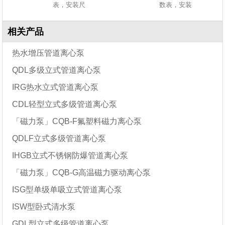
表，安装尺
数表，安装
相关产品
热水增压管道离心泵
QDL多级立式管道离心泵
IRG热水立式管道离心泵
CDL轻型立式多级管道离心泵
「磁力泵」CQB-F氟塑料磁力离心泵
QDLF立式多级管道离心泵
IHGB立式不锈钢防爆管道离心泵
「磁力泵」CQB-G高温磁力驱动离心泵
ISG型单级单吸立式管道离心泵
ISW型卧式清水泵
GDL型立式多级管道离心泵