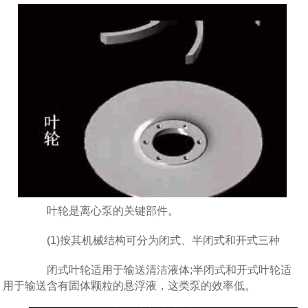
叶轮是离心泵的关键部件。
(1)按其机械结构可分为闭式、半闭式和开式三种
闭式叶轮适用于输送清洁液体;半闭式和开式叶轮适
用于输送含有固体颗粒的悬浮液，这类泵的效率低。