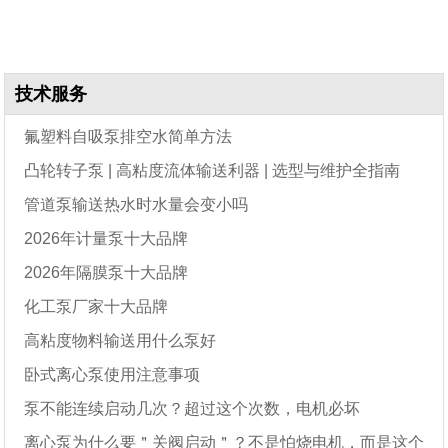
技术服务
氟塑料自吸泵排空水简单方法
凸轮转子泵 | 高粘度流体输送利器 | 选型与维护全指南
管道泵输送热水时水量会变小吗
2026年计量泵十大品牌
2026年隔膜泵十大品牌
化工泵厂家十大品牌
高粘度物料输送用什么泵好
卧式离心泵使用注意事项
泵不能连续启动几次？超过这个次数，电机必坏
离心泵为什么要＂关阀启动＂？不是怕烧电机，而是这个