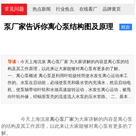
常见问题
热点新闻
行业焦点
在线看厂
品牌黄页
泵厂家告诉你离心泵结构图及原理
精选
导读：
今天上海沈泉 离心泵厂家 为大家讲解的内容是离心泵的结
构及其工作原理，以此来让大家能够对离心泵有更多的了解。
一、离心泵概述 离心泵是利用叶轮旋转而使水发生离心运动来工
作的。水泵在启动前，必须使泵壳和吸水管内充满水，然后启动电
机，使泵轴带动叶轮和水做高速旋转运动，水发生离心运动，被甩
向叶轮外缘，经蜗形泵壳的流道流入水泵的压水管路。 二、基本...
今天上海沈泉
离心泵厂家
为大家讲解的内容是离心泵
的结构及其工作原理，以此来让大家能够对离心泵有更多的了
解。