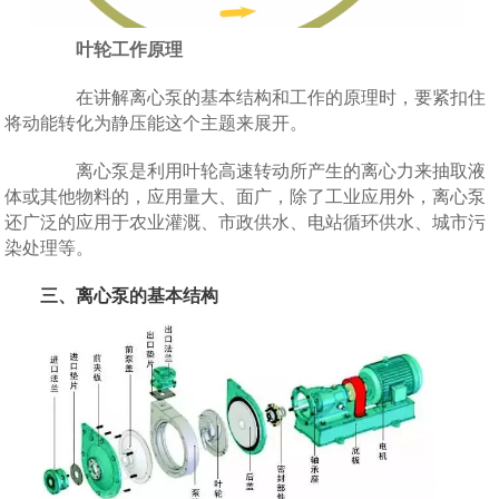
叶轮工作原理
在讲解离心泵的基本结构和工作的原理时，要紧扣住
将动能转化为静压能这个主题来展开。
离心泵是利用叶轮高速转动所产生的离心力来抽取液
体或其他物料的，应用量大、面广，除了工业应用外，离心泵
还广泛的应用于农业灌溉、市政供水、电站循环供水、城市污
染处理等。
三、
离心泵
的基本结构