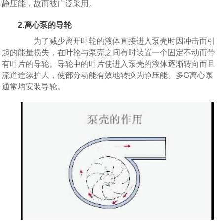
静压能，故而被广泛采用。
2.离心泵的导轮
为了减少离开叶轮的液体直接进入泵壳时因冲击而引
起的能量损失，在叶轮与泵壳之间有时装置一个固定不动而带
有叶片的导轮。导轮中的叶片使进入泵壳的液体逐渐转向而且
流道连续扩大，使部分动能有效地转换为静压能。多G离心泵
通常均安装导轮。