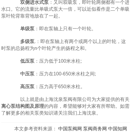
双侧进水式泵
：又叫双吸泵，即叶轮两侧都有一个进
水口。它的流量比单吸式泵大一倍，可以近似看作是二个单吸
泵叶轮背靠背地放在了一起。
单级泵
：即在泵轴上只有一个叶轮。
多级泵
.：即在泵轴上有两个或两个以上的叶轮，这
时泵的总扬程为n个叶轮产生的扬程之和。
低压泵
：压力低于100米水柱;
中压泵
：压力在100-650米水柱之间;
高压泵
：压力高于650米水柱。
以上就是由上海沈泉泵阀有限公司为大家提供的有关
离心泵结构图及原理
的内容，希望能够对大家有所帮助。如需
了解更多的相关泵类知识请关注我们上海沈泉。
本文参考资料来源：
中国泵阀网
泵阀商务网
中国知网