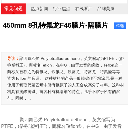
常见问题
热点新闻
行业焦点
在线看厂
品牌黄页
450mm 8孔特氟龙F46膜片-隔膜片
精选
导读：
聚四氟乙烯 Polytetrafluoroethene，英文缩写为PTFE，(俗
称塑料王)，商标名Teflon，在中G，由于发音的缘故，Teflon这一
商标又被称之为特氟龙、铁氟龙、铁富龙、特富龙、特氟隆等等，
皆为Teflon 的音译。 这种材料的产品一般统称作不粘涂层;是一种
使用了氟取代聚乙烯中所有氢原子的人工合成高分子材料。这种材
料具有抗酸抗碱、抗各种有机溶剂的特点，几乎不溶于所有的溶
剂。同时，...
聚四氟乙烯 Polytetrafluoroethene，英文缩写为
PTFE，(俗称"塑料王")，商标名Teflon®，在中G，由于发音