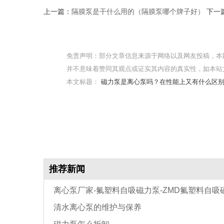
上一篇：
隔膜泵是干什么用的（隔膜泵哪个牌子好）
下一
免责声明：部分文章信息来源于网络以及网友投稿，本
并不意味着赞同其观点或证实其内容的真实性，如本站
本文标题：
磁力泵是离心泵吗？在性能上又有什么区
推荐新闻
离心泵厂家-氟塑料自吸磁力泵-ZMD氟塑料自吸
清水离心泵的维护与保养
泵