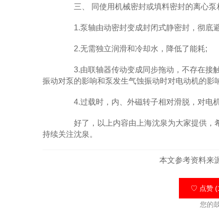
三、 同使用机械密封或填料密封的离心泵相
1.泵轴由动密封变成封闭式静密封，彻底避
2.无需独立润滑和冷却水，降低了能耗;
3.由联轴器传动变成同步拖动，不存在接触
振动对泵的影响和泵发生气蚀振动时对电动机的影响
4.过载时，内、外磁转子相对滑脱，对电
好了，以上内容由上海沈泉为大家提供，希
持续关注沈泉。
本文参考资料来
♡ 点赞 (
您的