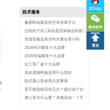
官方QQ
技术服务
氟塑料自吸泵排空水简单方法
微信咨询
：
凸轮转子泵 | 高粘度流体输送利器 |
管道泵输送热水时水量会变小吗
选型与维护全指南
置顶
2026年计量泵十大品牌
2026年隔膜泵十大品牌
化工泵厂家十大品牌
高粘度物料输送用什么泵好
卧式离心泵使用注意事项
场
上
泵不能连续启动几次？超过这个次
离心泵为什么要＂关阀启动＂？不
数，电机必坏
，
是怕烧电机，而是这个原因