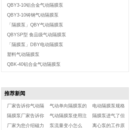
QBY3-10铝合金气动隔膜泵
QBY3-10铸钢气动隔膜泵
「隔膜泵」QBY气动隔膜泵
QBYSP型 食品级气动隔膜泵
「隔膜泵」DBY电动隔膜泵
塑料气动隔膜泵
QBK-40铝合金气动隔膜泵
推荐新闻
厂家告诉你气动隔
气动单向隔膜泵的
电动隔膜泵规格
隔膜泵厂家告诉你
气动隔膜泵使用注
隔膜泵进气了但
膜泵在各个领域的应
工作原理及型号参数
型号及型号含义
厂家为您介绍磁力
泵流量变小怎么
离心泵的工作原
用
气动隔膜泵不工作什
表
意事项
不动作