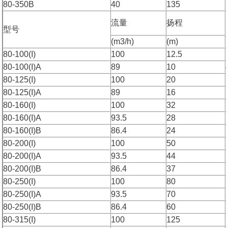
80-350B
40
135
流量
扬程
型号
(m3/h)
(m)
80-100(I)
100
12.5
80-100(I)A
89
10
80-125(I)
100
20
80-125(I)A
89
16
80-160(I)
100
32
80-160(I)A
93.5
28
80-160(I)B
86.4
24
80-200(I)
100
50
80-200(I)A
93.5
44
80-200(I)B
86.4
37
80-250(I)
100
80
80-250(I)A
93.5
70
80-250(I)B
86.4
60
80-315(I)
100
125