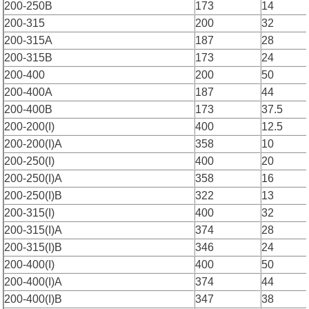
200-250B
173
14
200-315
200
32
200-315A
187
28
200-315B
173
24
200-400
200
50
200-400A
187
44
200-400B
173
37.5
200-200(I)
400
12.5
200-200(I)A
358
10
200-250(I)
400
20
200-250(I)A
358
16
200-250(I)B
322
13
200-315(I)
400
32
200-315(I)A
374
28
200-315(I)B
346
24
200-400(I)
400
50
200-400(I)A
374
44
200-400(I)B
347
38