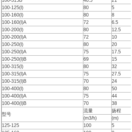
100-315B
40.5
21
100-125(I)
80
5
100-160(I)
80
8
100-160(I)A
72
6.5
100-200(I)
80
12.5
100-200(I)A
72
10
100-250(I)
80
20
100-250(I)A
75
17.5
100-250(I)B
69
15
100-315(I)
80
32
100-315(I)A
75
27.5
100-315(I)B
70
24
100-400(I)
80
50
100-400(I)A
75
44
100-400(I)B
70
38
流量
扬程
型号
(m3/h)
(m)
125-125
100
5