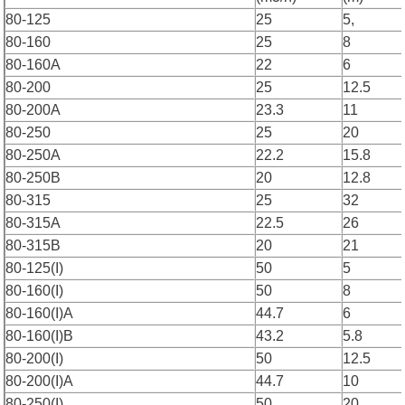
80-125
25
5,
80-160
25
8
80-160A
22
6
80-200
25
12.5
80-200A
23.3
11
80-250
25
20
80-250A
22.2
15.8
80-250B
20
12.8
80-315
25
32
80-315A
22.5
26
80-315B
20
21
80-125(I)
50
5
80-160(I)
50
8
80-160(I)A
44.7
6
80-160(I)B
43.2
5.8
80-200(I)
50
12.5
80-200(I)A
44.7
10
80-250(I)
50
20