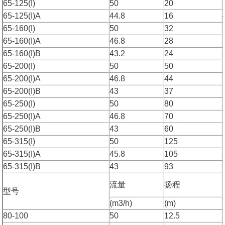
65-125(I)
50
20
65-125(I)A
44.8
16
65-160(I)
50
32
65-160(I)A
46.8
28
65-160(I)B
43.2
24
65-200(I)
50
50
65-200(I)A
46.8
44
65-200(I)B
43
37
65-250(I)
50
80
65-250(I)A
46.8
70
65-250(I)B
43
60
65-315(I)
50
125
65-315(I)A
45.8
105
65-315(I)B
43
93
流量
扬程
型号
(m3/h)
(m)
80-100
50
12.5