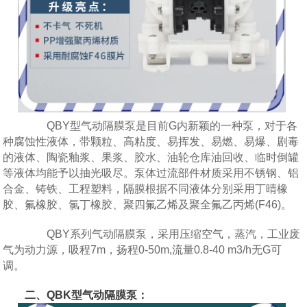
QBY型气动隔膜泵是目前G内新颖的一种泵，对于各
种腐蚀性液体，带颗粒、高粘度、易挥发、易燃、易爆、剧毒
的液体、陶瓷釉浆、果浆、胶水、油轮仓库油回收、临时倒罐
等液体均能予以抽光吸尽。泵体过流部件材质采用不锈钢、铝
合金、铸铁、工程塑料，隔膜根据不同液体分别采用丁晴橡
胶、氟橡胶、氯丁橡胶、聚四氟乙烯及聚全氟乙丙烯(F46)。
QBY系列气动隔膜泵，采用压缩空气，蒸汽，工业废
气为动力源，吸程7m，扬程0-50m,流量0.8-40 m3/h无G可
调。
二、QBK型气动隔膜泵：