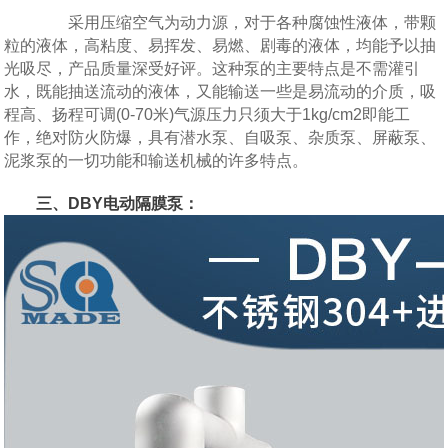
采用压缩空气为动力源，对于各种腐蚀性液体，带颗
粒的液体，高粘度、易挥发、易燃、剧毒的液体，均能予以抽
光吸尽，产品质量深受好评。这种泵的主要特点是不需灌引
水，既能抽送流动的液体，又能输送一些是易流动的介质，吸
程高、扬程可调(0-70米)气源压力只须大于1kg/cm2即能工
作，绝对防火防爆，具有潜水泵、自吸泵、杂质泵、屏蔽泵、
泥浆泵的一切功能和输送机械的许多特点。
三、DBY电动隔膜泵：