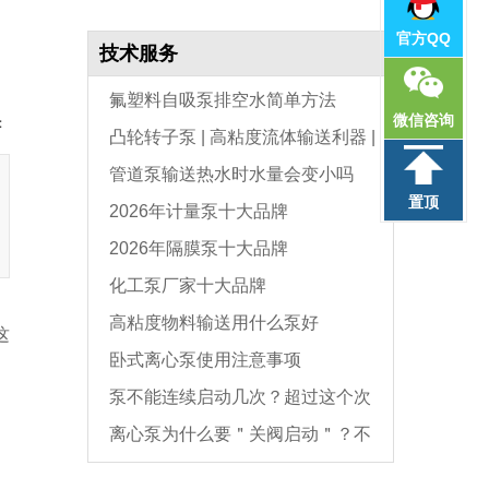
官方QQ
技术服务
氟塑料自吸泵排空水简单方法
微信咨询
：
凸轮转子泵 | 高粘度流体输送利器 |
管道泵输送热水时水量会变小吗
选型与维护全指南
置顶
2026年计量泵十大品牌
2026年隔膜泵十大品牌
化工泵厂家十大品牌
高粘度物料输送用什么泵好
这
卧式离心泵使用注意事项
泵不能连续启动几次？超过这个次
离心泵为什么要＂关阀启动＂？不
数，电机必坏
是怕烧电机，而是这个原因