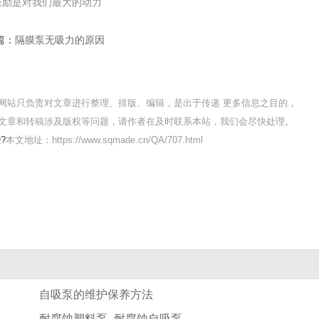
鼓励是对我们最大的动力
篇：
隔膜泵无吸力的原因
网站只负责对文章进行整理、排版、编辑，是出于传递 更多信息之目的，
文章和转稿涉及版权等问题，请作者在及时联系本站，我们会尽快处理。
?
本文地址：https://www.sqmade.cn/QA/707.html
自吸泵的维护保养方法
耐腐蚀塑料泵_耐腐蚀自吸泵