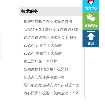
官方QQ
技术服务
氟塑料自吸泵排空水简单方法
微信咨询
：
凸轮转子泵 | 高粘度流体输送利器 |
管道泵输送热水时水量会变小吗
选型与维护全指南
置顶
2026年计量泵十大品牌
2026年隔膜泵十大品牌
化工泵厂家十大品牌
高粘度物料输送用什么泵好
厂
卧式离心泵使用注意事项
泵不能连续启动几次？超过这个次
离心泵为什么要＂关阀启动＂？不
数，电机必坏
是怕烧电机，而是这个原因