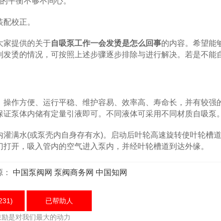
的平衡不够不同心。
装配校正。
家提供的关于
自吸泵工作一会发烫是怎么回事
的内容。希望能
到发烫的情况，可按照上述步骤逐步排除与进行解决。若是不能
、操作方便、运行平稳、维护容易、效率高、寿命长，并有较强
保证泵体内储有定量引液即可。不同液体可采用不同材质自吸泵
满水(或泵壳内自身存有水)。启动后叶轮高速旋转使叶轮槽
门打开，吸入管内的空气进入泵内，并经叶轮槽道到达外缘。
源：
中国泵阀网
泵阀商务网
中国知网
231)
已帮助
人
鼓励是对我们最大的动力