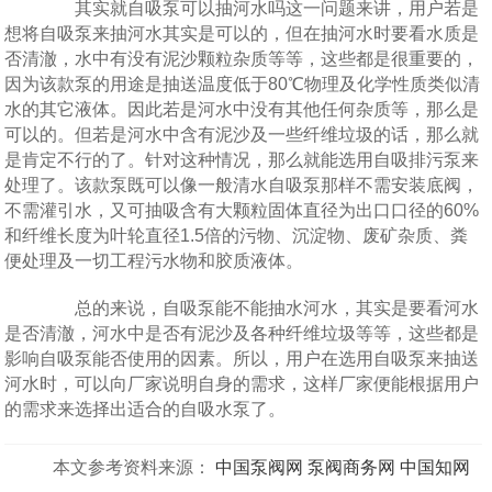
其实就自吸泵可以抽河水吗这一问题来讲，用户若是
想将自吸泵来抽河水其实是可以的，但在抽河水时要看水质是
否清澈，水中有没有泥沙颗粒杂质等等，这些都是很重要的，
因为该款泵的用途是抽送温度低于80℃物理及化学性质类似清
水的其它液体。因此若是河水中没有其他任何杂质等，那么是
可以的。但若是河水中含有泥沙及一些纤维垃圾的话，那么就
是肯定不行的了。针对这种情况，那么就能选用自吸排污泵来
处理了。该款泵既可以像一般清水自吸泵那样不需安装底阀，
不需灌引水，又可抽吸含有大颗粒固体直径为出口口径的60%
和纤维长度为叶轮直径1.5倍的污物、沉淀物、废矿杂质、粪
便处理及一切工程污水物和胶质液体。
总的来说，自吸泵能不能抽水河水，其实是要看河水
是否清澈，河水中是否有泥沙及各种纤维垃圾等等，这些都是
影响自吸泵能否使用的因素。所以，用户在选用自吸泵来抽送
河水时，可以向厂家说明自身的需求，这样厂家便能根据用户
的需求来选择出适合的自吸水泵了。
本文参考资料来源：
中国泵阀网
泵阀商务网
中国知网