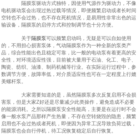
隔膜泵驱动方式独特，因使用气源作为驱动力，不像
电机驱动泵会出现过热过载等情况，即便频繁启动或者长时间
空转也不会过热，也不存在死机情况，是易用性非常出色的运
输设备，隔膜泵的启停方式和控制调节也十分方便。
关于
隔膜泵
可以频繁启动吗，无疑是可以自如使用
的，不用担心损害泵体，气动隔膜泵作为一种全新的泵类产
品，综合性能出色且稳定可靠，比一般的电动泵有着更高的安
全性，对环境适应性强，目前被大量用于石油、化工、电子、
陶瓷、纺织、油漆、制药机械等行业。在实际运行过程中，参
数调节方便，故障率低，对介质适应性也可在一定程度上行媲
美螺杆泵。
大家需要知道的是，虽然隔膜泵多次反复启用不会损
害泵，但是大家Z好还是尽量减少此类操作，避免造成不必要
的能源消耗。之所以隔膜泵安全性能高，主要是在运行时不会
像一般水泵产品那样产生热量，不存在空转烧毁的隐患，频繁
启用也不会过热或者死机，即便因为异常工况导致负荷过载，
隔膜泵也会自行停机，待工况恢复稳定后自行恢复。