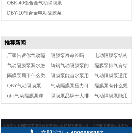
QBK-40铝合金气动隔膜泵
DBY-10铝合金电动隔膜泵
推荐新闻
厂家告诉你气动隔
隔膜泵寿命长吗
电动隔膜泵结构
气动隔膜泵漏水怎
铸钢气动隔膜泵的
隔膜泵排气有结
膜泵在各个领域的应
图
隔膜泵属于什么类
隔膜泵能当水泵用
气动隔膜泵适用
用
么回事
10大特点
冰怎么解决
QBY气动隔膜泵
气动隔膜泵压力可
隔膜泵有什么规
型的泵
吗
于什么地方（隔膜
qbk气动隔膜泵详
隔膜泵品牌十大排
气动隔膜泵能用
怎么安装及正确使用
以达到多少
泵能抽污水吗）
格尺寸
方法
细结构图
名及选型实用指南
来抽酒精吗?
上海沈泉泵阀制造有限公司管道离心泵,防爆管道离心泵，不锈钢管道离心泵型号
及价格在这一站购买齐全 地址：上海市嘉定区绿色经济工业园 备案号：