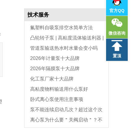
官方QQ
技术服务
氟塑料自吸泵排空水简单方法
微信咨询
：
凸轮转子泵 | 高粘度流体输送利器 |
管道泵输送热水时水量会变小吗
选型与维护全指南
置顶
2026年计量泵十大品牌
2026年隔膜泵十大品牌
化工泵厂家十大品牌
高粘度物料输送用什么泵好
卧式离心泵使用注意事项
望
。
泵不能连续启动几次？超过这个次
离心泵为什么要＂关阀启动＂？不
数，电机必坏
是怕烧电机，而是这个原因