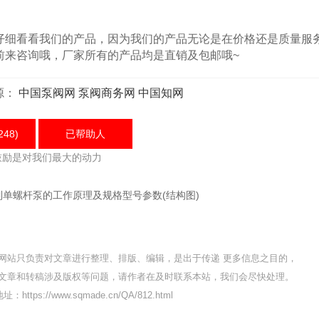
细看看我们的产品，因为我们的产品无论是在价格还是质量服
前来咨询哦，厂家所有的产品均是直销及包邮哦~
源：
中国泵阀网
泵阀商务网
中国知网
248)
已帮助
人
鼓励是对我们最大的动力
列单螺杆泵的工作原理及规格型号参数(结构图)
网站只负责对文章进行整理、排版、编辑，是出于传递 更多信息之目的，
文章和转稿涉及版权等问题，请作者在及时联系本站，我们会尽快处理。
：https://www.sqmade.cn/QA/812.html