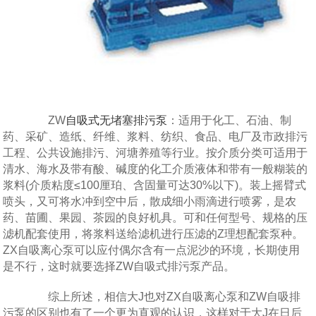
ZW
自吸式无堵塞排污泵
：适用于化工、石油、制
药、采矿、造纸、纤维、浆料、纺织、食品、电厂及市政排污
工程、公共设施排污、河塘养殖等行业。按介质分类可适用于
清水、海水及带有酸、碱度的化工介质液体和带有一般糊装的
浆料(介质粘度≤100厘珀、含固量可达30%以下)。装上摇臂式
喷头，又可将水冲到空中后，散成细小雨滴进行喷雾，是农
药、苗圃、果园、茶园的良好机具。可和任何型号、规格的压
滤机配套使用，将浆料送给滤机进行压滤的Z理想配套泵种。
ZX自吸离心泵可以应付偶尔含有一点泥沙的环境，长期使用
是不行，这时就要选择ZW自吸式排污泵产品。
综上所述，相信大J也对ZX自吸离心泵和ZW自吸排
污泵的区别也有了一个更为直观的认识，这样对于大J在日后