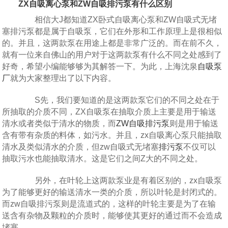
ZX自吸离心泵和ZW自吸排污泵有什么区别
相信大J都知道ZX卧式自吸离心泵和ZW自吸式无堵
塞排污泵都是属于自吸泵，它们在外形和工作原理上是很相似
的。并且，这两款泵在用途上都是非常广泛的。而在前不久，
就有一位来自佛山的用户对于这两款泵有什么不同之处感到了
好奇，希望小编能够够为其解答一下。为此，上海沈泉
自吸泵
厂
就为大家整理出了以下内容。
S先，我们要知道的是这两款泵它们的不同之处在于
所抽取的介质不同，ZX自吸泵在抽取介质上主要是用于输送
清水或者类似于清水的物质，而
ZW自吸排污泵
则是用于输送
含有带有杂质的料体，如污水。并且，zx自吸离心泵只能抽取
清水及类似清水的介质，但zw自吸式无堵塞
排污泵
不仅可以
抽取污水也能抽取清水。这是它们之间Z大的不同之处。
另外，在叶轮上这两款泵业是有着区别的，zx自吸泵
为了能够更好的输送清水一类的介质，所以叶轮是封闭式的。
而zw自吸排污泵则是流道式的，这样的叶轮主要是为了在输
送含有杂物及颗粒的介质时，能够使其更好的通过而不会造成
堵塞。