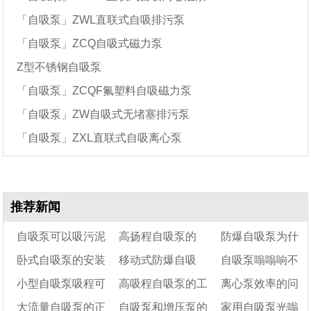
「自吸泵」ZWL直联式自吸排污泵
「自吸泵」ZCQ自吸式磁力泵
Z型不锈钢自吸泵
「自吸泵」ZCQF氟塑料自吸磁力泵
「自吸泵」ZW自吸式无堵塞排污泵
「自吸泵」ZXL直联式自吸离心泵
推荐新闻
自吸泵可以吸污泥
高扬程自吸泵的
防爆自吸泵为什
卧式自吸泵的安装
移动式防爆自吸
自吸泵嗡嗡响不
吗
10大特点
么可以防爆?
小型自吸泵吸程可
高吸程自吸泵的工
离心泵效率的问
方法及安装尺寸图
泵-KYB25-7-30
上水发热的原因是
大流量自吸泵的正
自吸泵和增压泵的
家用自吸泵光嗡
达多少米
作原理
什么？
题和提升的方法